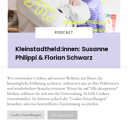
PODCAST
Kleinstadtheld:innen: Susanne
Philippi & Florian Schwarz
Susanne Philippi und Florian Schwarz
Wir verwenden Cookies auf unserer Website, um Ihnen die
darüber, wie aus einer Idee der
bestmögliche Erfahrung zu bieten, indem wir uns an Ihre Präferenzen
Buchfink Verlag wurde und warum
und wiederholten Besuche erinnern. Wenn Sie auf "Alle akzeptieren"
klicken, erklären Sie sich mit der Verwendung ALLER Cookies
Geschichten den Mut haben können,
einverstanden. Sie können jedoch die "Cookie-Einstellungen"
besuchen, um eine kontrollierte Zustimmung zu erteilen.
eine ganze Stadt zu verändern.
Cookie Einstellungen
Alle akzeptieren