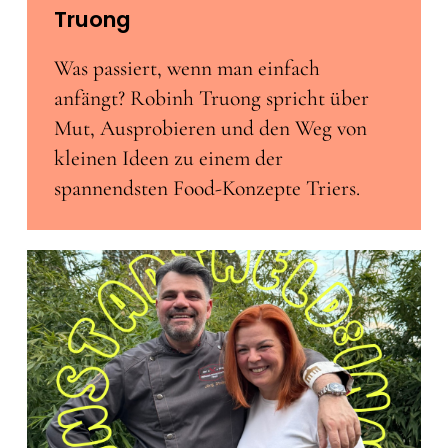
Truong
Was passiert, wenn man einfach
anfängt? Robinh Truong spricht über
Mut, Ausprobieren und den Weg von
kleinen Ideen zu einem der
spannendsten Food-Konzepte Triers.