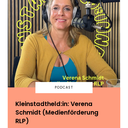
PODCAST
Kleinstadtheld:in: Verena
Schmidt (Medienförderung
RLP)