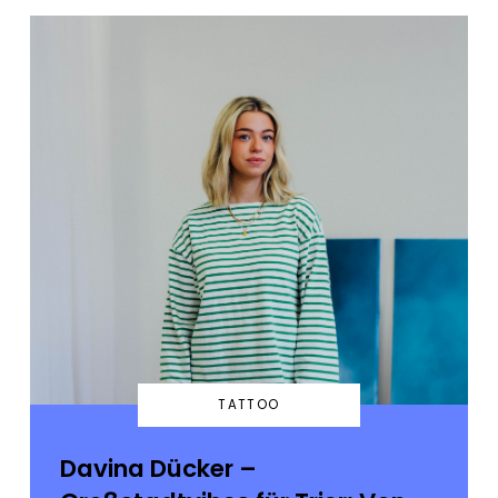
TATTOO
Davina Dücker –