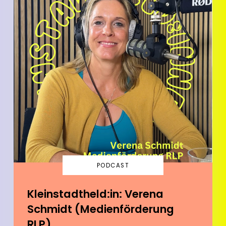
PODCAST
Kleinstadtheld:in: Verena
Schmidt (Medienförderung
RLP)