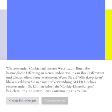
Wir verwenden Cookies auf unserer Website, um Ihnen die
bestmögliche Erfahrung zu bieten, indem wir uns an Ihre Präferenzen
und wiederholten Besuche erinnern. Wenn Sie auf "Alle akzeptieren"
PODCAST
klicken, erklären Sie sich mit der Verwendung ALLER Cookies
einverstanden. Sie können jedoch die "Cookie-Einstellungen"
besuchen, um eine kontrollierte Zustimmung zu erteilen.
Kleinstadtheld:in: Sebastian
Lindemans (Media:FORUM
Cookie Einstellungen
Alle akzeptieren
Trier)