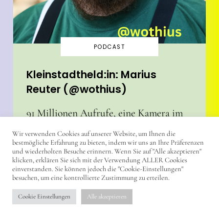
PODCAST
Kleinstadtheld:in: Marius
Reuter (@wothius)
91 Millionen Aufrufe, eine Kamera im
Wald und eine klare Botschaft: Warum
Wir verwenden Cookies auf unserer Website, um Ihnen die
@wothius zeigt, dass das echte Leben
bestmögliche Erfahrung zu bieten, indem wir uns an Ihre Präferenzen
und wiederholten Besuche erinnern. Wenn Sie auf "Alle akzeptieren"
nicht auf Social Media, sondern
klicken, erklären Sie sich mit der Verwendung ALLER Cookies
einverstanden. Sie können jedoch die "Cookie-Einstellungen"
draußen beginnt.
besuchen, um eine kontrollierte Zustimmung zu erteilen.
Cookie Einstellungen
Alle akzeptieren